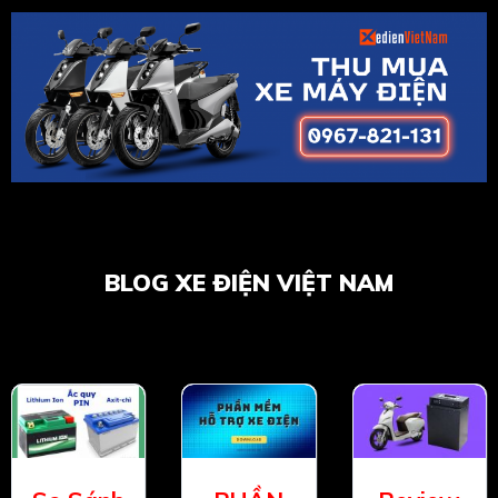
BLOG XE ĐIỆN VIỆT NAM