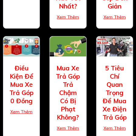
Nhất?
Giản
Xem Thêm
Xem Thêm
Điều
Mua Xe
5 Tiêu
Kiện Để
Trả Góp
Chí
Mua Xe
Trả
Quan
Trả Góp
Chậm
Trọng
0 Đồng
Có Bị
Để Mua
Phạt
Xe Điện
Xem Thêm
Không?
Trả Góp
Xem Thêm
Xem Thêm