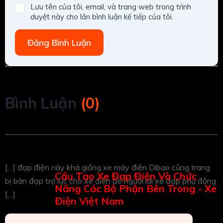
Lưu tên của tôi, email, và trang web trong trình
duyệt này cho lần bình luận kế tiếp của tôi.
Đăng Bình Luận
Bình Luận
(
0
)
[…] đạp điện này khá giống xe máy điện Dibao cũng trang
Cấu Tạo Xe Đạp Điện Và Chức
bị bàn đạp trợ lực cho xe điện để người lái xe đạp phụ động
Năng Các Bộ Phận Bên Trong - Xe
[…]
Điện Việt Nam