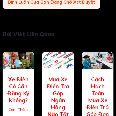
Bình Luận Của Bạn Đang Chờ Xét Duyệt
Bài Viết Liên Quan
Xe Điện
Mua Xe
Cách
Có Cần
Điện Trả
Hạch
Đăng Ký
Góp
Toán
Không?
Ngân
Mua Xe
Hàng
Điện Trả
Xem Thêm
Nào Tốt
Góp Đơn